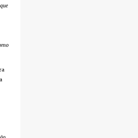
 que
como
ra
a
não