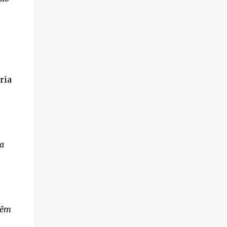
ria
a
?
têm