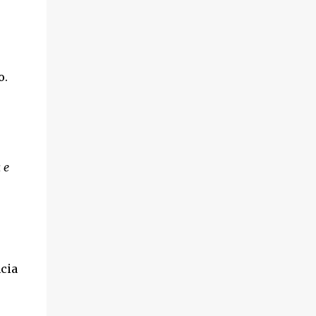
o.
 e
cia