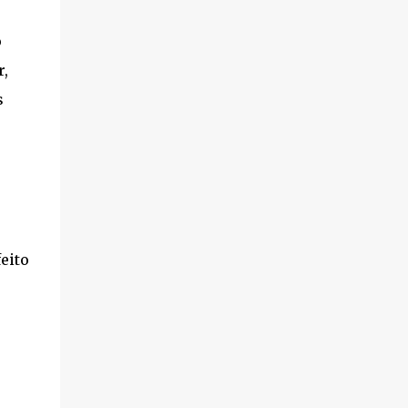
o
r,
s
eito