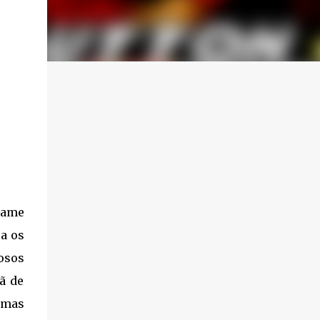
Game
a os
osos
ã de
, mas