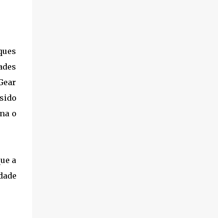
ques
ades
 Gear
sido
rna o
ue a
edade