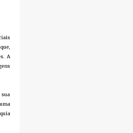
iais
que,
s. A
gens
 sua
 uma
nquia