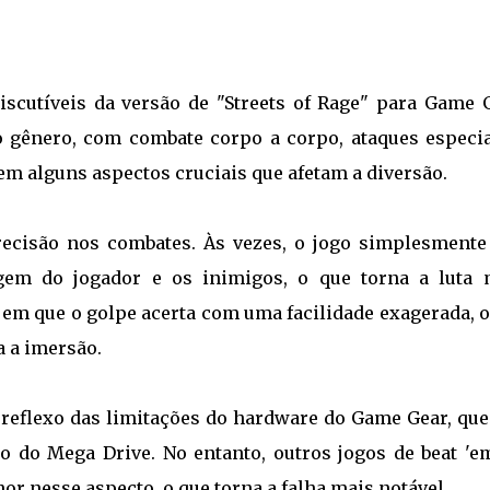
scutíveis da versão de "Streets of Rage" para Game G
o gênero, com combate corpo a corpo, ataques especia
em alguns aspectos cruciais que afetam a diversão.
ecisão nos combates. Às vezes, o jogo simplesmente
gem do jogador e os inimigos, o que torna a luta 
 em que o golpe acerta com uma facilidade exagerada, 
a a imersão.
 reflexo das limitações do hardware do Game Gear, que
 do Mega Drive. No entanto, outros jogos de beat 'e
or nesse aspecto, o que torna a falha mais notável.