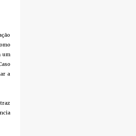
ação
como
em um
Caso
nar a
traz
ência