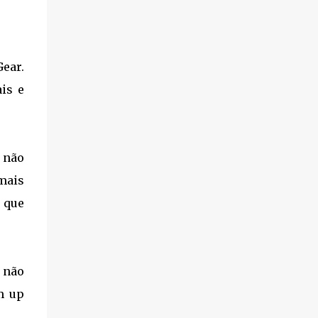
ear.
is e
 não
mais
o que
 não
m up