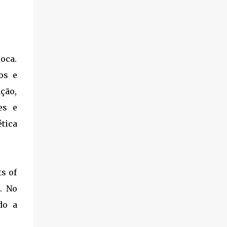
poca.
os e
ção,
es e
ética
ts of
. No
do a